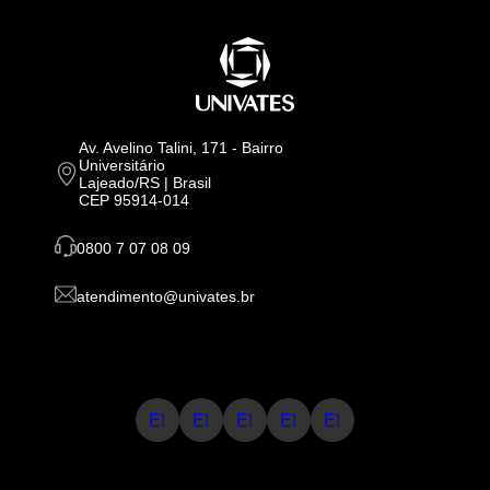
Av. Avelino Talini, 171 - Bairro
Universitário
Lajeado/RS | Brasil
CEP 95914-014
0800 7 07 08 09
atendimento@univates.br
E!
E!
E!
E!
E!