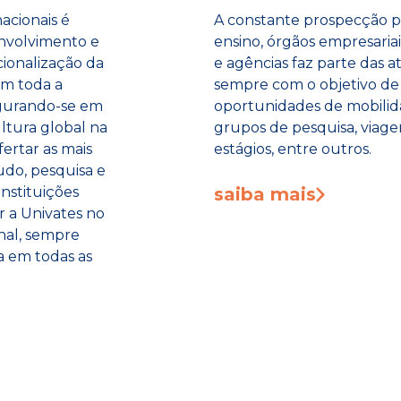
acionais é
A constante prospecção po
envolvimento e
ensino, órgãos empresaria
cionalização da
e agências faz parte das at
om toda a
sempre com o objetivo de 
gurando-se em
oportunidades de mobilid
ltura global na
grupos de pesquisa, viage
fertar as mais
estágios, entre outros.
udo, pesquisa e
nstituições
saiba mais
r a Univates no
nal, sempre
a em todas as