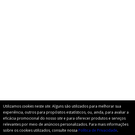
Utilizamos
cookies
neste
site
. Alguns são utilizados para melhorar sua
experiência, outros para propósitos estatísticos, ou, ainda, para avaliar a
eficácia promocional do nosso
site
e para oferecer produtos e serviços
relevantes por meio de anúncios personalizados. Para mais informações
sobre os cookies utilizados, consulte nossa
Política de Privacidade
.