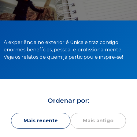
Cursos de Idiomas
Diplomados
Univates & Você - Comunidade
Escolas
Residências Médicas
Trabalhe Conosco
Orquestra Gustavo Adolfo
Univates
A experiência no exterior é única e traz consigo
enormes benefícios, pessoal e profissionalmente.
Veja os relatos de quem já participou e inspire-se!
Ordenar por:
Mais recente
Mais antigo