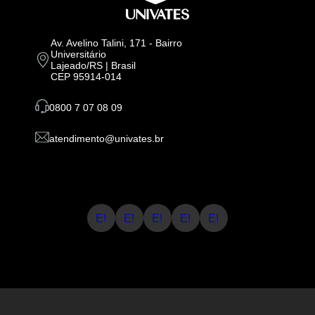
Av. Avelino Talini, 171 - Bairro
Universitário
Lajeado/RS | Brasil
CEP 95914-014
0800 7 07 08 09
atendimento@univates.br
E!
E!
E!
E!
E!