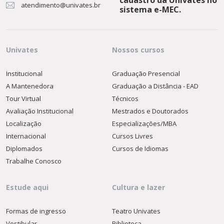
cadastro da Univates no
atendimento@univates.br
sistema e-MEC.
Univates
Nossos cursos
Institucional
Graduação Presencial
A Mantenedora
Graduação a Distância - EAD
Tour Virtual
Técnicos
Avaliação Institucional
Mestrados e Doutorados
Localização
Especializações/MBA
Internacional
Cursos Livres
Diplomados
Cursos de Idiomas
Trabalhe Conosco
Estude aqui
Cultura e lazer
Formas de ingresso
Teatro Univates
Vestibular
Biblioteca