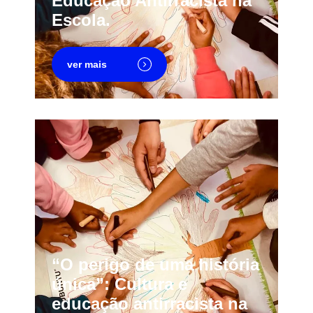
Educação Antirracista na
Escola.
ver mais
“O perigo de uma história
única”: Cultura e
educação antirracista na