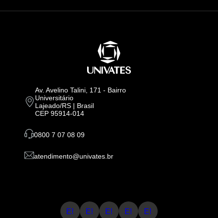
Av. Avelino Talini, 171 - Bairro
Universitário
Lajeado/RS | Brasil
CEP 95914-014
0800 7 07 08 09
atendimento@univates.br
E!
E!
E!
E!
E!