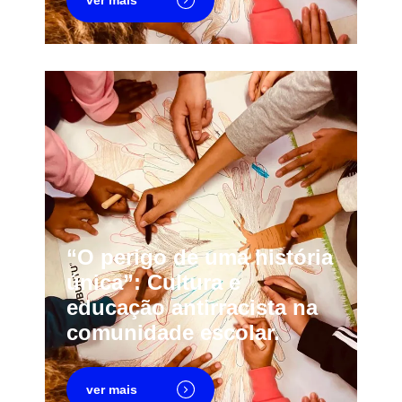
“O perigo de uma história
única”: Cultura e
educação antirracista na
comunidade escolar.
ver mais