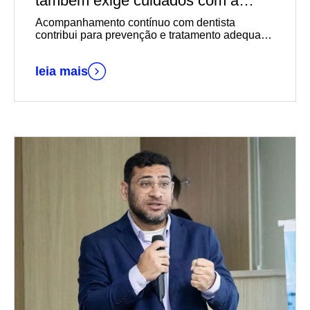
também exige cuidados com a
saúde bucal
Acompanhamento contínuo com dentista
contribui para prevenção e tratamento adequado
de problemas comuns aos idosos
leia mais