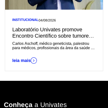
INSTITUCIONAL
04/08/2026
Laboratório Univates promove
Encontro Científico sobre tumores
germinativos
Carlos Aschoff, médico geneticista, palestrou
para médicos, profissionais da área da saúde e
estudantes de Medicina
leia mais
Conheça
a Univates