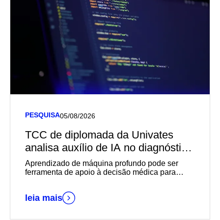
PESQUISA
05/08/2026
TCC de diplomada da Univates
analisa auxílio de IA no diagnóstico
de câncer de mama
Aprendizado de máquina profundo pode ser
ferramenta de apoio à decisão médica para
diagnósticos mais rápidos e precisos
leia mais