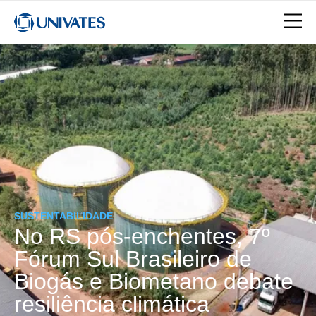
SUSTENTABILIDADE
No RS pós-enchentes, 7º
Fórum Sul Brasileiro de
Biogás e Biometano debate
resiliência climática