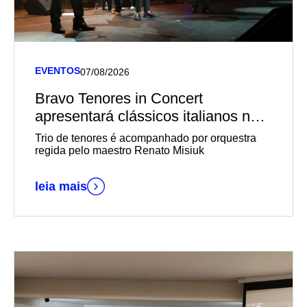
EVENTOS
07/08/2026
Bravo Tenores in Concert
apresentará clássicos italianos no
Teatro Univates
Trio de tenores é acompanhado por orquestra
regida pelo maestro Renato Misiuk
leia mais