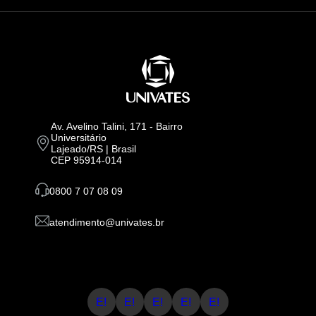
Av. Avelino Talini, 171 - Bairro
Universitário
Lajeado/RS | Brasil
CEP 95914-014
0800 7 07 08 09
atendimento@univates.br
E!
E!
E!
E!
E!