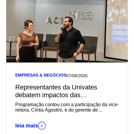
EMPRESAS & NEGÓCIOS
07/08/2026
Representantes da Univates
debatem impactos das
transformações sociais,
Programação contou com a participação da vice-
econômicas e geracionais na
reitora, Cíntia Agostini, e do gerente de
Marketing e Relacionamento com o Mercado da
empregabilidade durante reunião-
instituição, Daniel Wallerius
almoço da Acil
leia mais