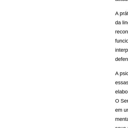
A prá
da li
recon
funci
inter
defen
A psi
essas
elabo
O Ser
em um
menta