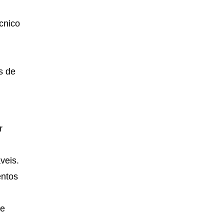
cnico
e
s de
r
veis.
entos
re