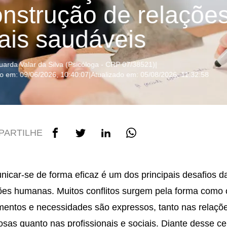
onstrução de relaçõe
ais saudáveis
uarda Valar da Silva (Psicóloga - CRP 07/38521)
|
o em: 09/06/2026, 10:40:07
|
Atualizado em: 05/08/2026, 11:32:58
PARTILHE
icar-se de forma eficaz é um dos principais desafios d
ões humanas. Muitos conflitos surgem pela forma como 
mentos e necessidades são expressos, tanto nas relaçõ
sas quanto nas profissionais e sociais. Diante desse ce