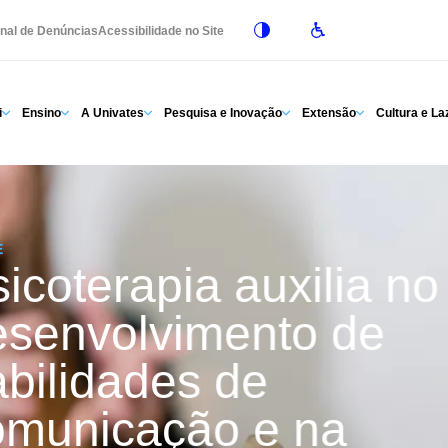
nal de Denúncias
Acessibilidade no Site
i
Ensino
A Univates
Pesquisa e Inovação
Extensão
Cultura e La
E
icoterapia auxilia no
esenvolvimento de
bilidades de
omunicação e na