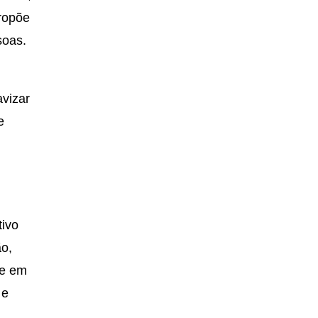
ropõe
soas.
avizar
e
tivo
ão,
te em
 e