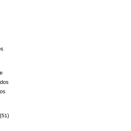
os
de
ados
pos
(51)