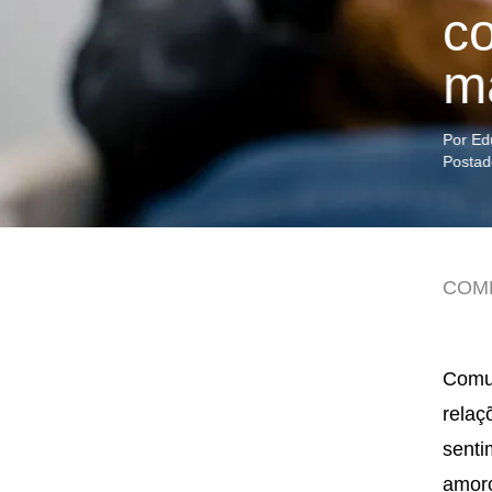
c
m
Por Ed
Postad
COM
Comun
relaç
senti
amoro