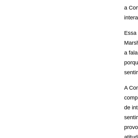
a Co
inter
Essa 
Marsh
a fal
porqu
senti
A Com
compo
de in
senti
provo
atitu