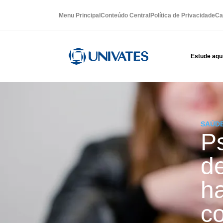
Menu Principal
Conteúdo Central
Política de Privacidade
Ca
Estude aqu
SAÚD
Ps
d
ha
c