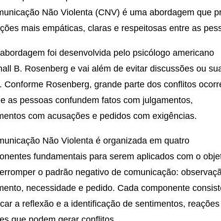
municação Não Violenta (CNV) é uma abordagem que p
ações mais empáticas, claras e respeitosas entre as pes
abordagem foi desenvolvida pelo psicólogo americano
all B. Rosenberg e vai além de evitar discussões ou su
a. Conforme Rosenberg, grande parte dos conflitos ocorr
e as pessoas confundem fatos com julgamentos,
mentos com acusações e pedidos com exigências.
unicação Não Violenta é organizada em quatro
nentes fundamentais para serem aplicados com o obje
terromper o padrão negativo de comunicação: observaç
mento, necessidade e pedido. Cada componente consis
car a reflexão e a identificação de sentimentos, reações
des que podem gerar conflitos.