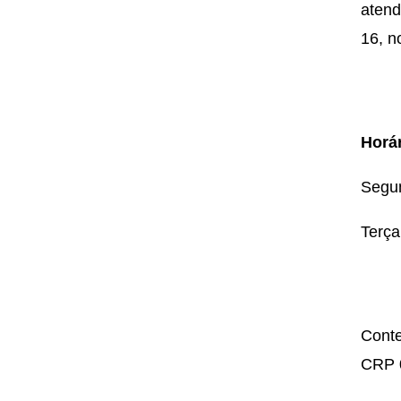
atend
16, n
Horá
Segun
Terça
Conte
CRP 