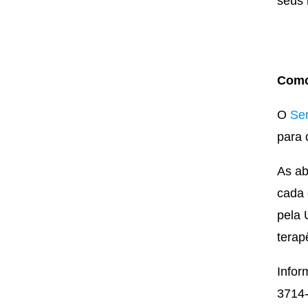
seus 
Como
O
Ser
para 
As ab
cada 
pela 
terap
Infor
3714-