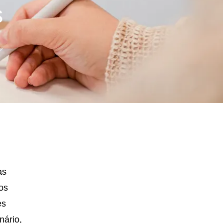
s
as
os
es
nário,