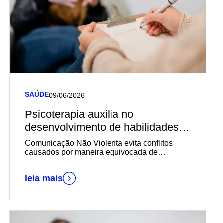
SAÚDE
09/06/2026
Psicoterapia auxilia no
desenvolvimento de habilidades
de comunicação e na construção
Comunicação Não Violenta evita conflitos
de relações mais saudáveis
causados por maneira equivocada de
expressar sentimentos e necessidades
leia mais