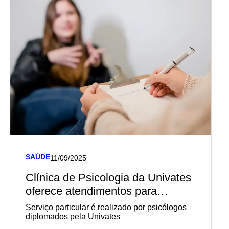
SAÚDE
11/09/2025
Clínica de Psicologia da Univates
oferece atendimentos para
pacientes de todas as faixas
Serviço particular é realizado por psicólogos
etárias
diplomados pela Univates