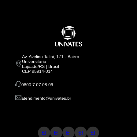
Av. Avelino Talini, 171 - Bairro
Universitário
Lajeado/RS | Brasil
CEP 95914-014
0800 7 07 08 09
atendimento@univates.br
E!
E!
E!
E!
E!