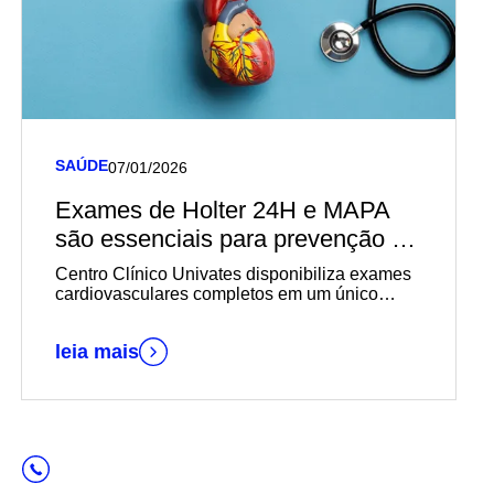
SAÚDE
07/01/2026
Exames de Holter 24H e MAPA
são essenciais para prevenção e
acompanhamento de doenças
Centro Clínico Univates disponibiliza exames
cardiovasculares
cardiovasculares completos em um único
aparelho
leia mais