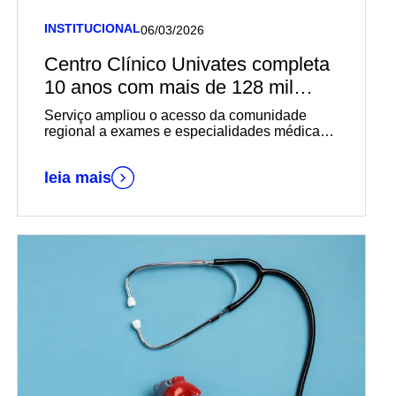
INSTITUCIONAL
06/03/2026
Centro Clínico Univates completa
10 anos com mais de 128 mil
atendimentos realizados
Serviço ampliou o acesso da comunidade
regional a exames e especialidades médicas,
fortalecendo a integração entre ensino,
cuidado e comunidade
leia mais