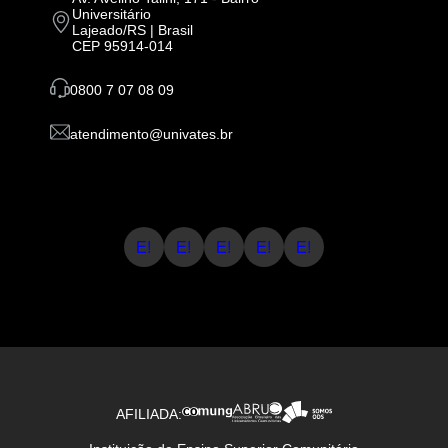
Universitário
Lajeado/RS | Brasil
CEP 95914-014
0800 7 07 08 09
atendimento@univates.br
E!
E!
E!
E!
E!
AFILIADA: