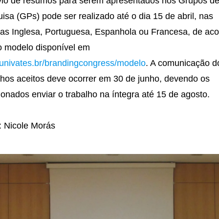
io de resumos para serem apresentados nos Grupos d
isa (GPs) pode ser realizado até o dia 15 de abril, nas
as Inglesa, Portuguesa, Espanhola ou Francesa, de ac
 modelo disponível em
nivates.br/brandingcongress/modelo
. A comunicação d
lhos aceitos deve ocorrer em 30 de junho, devendo os
ionados enviar o trabalho na íntegra até 15 de agosto.
: Nicole Morás