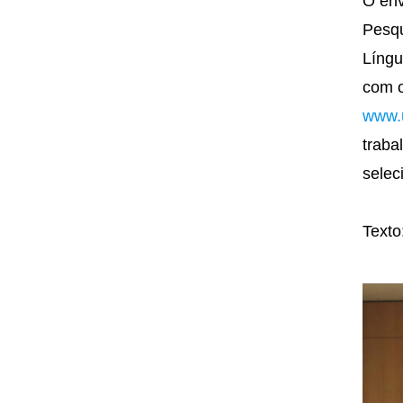
O env
Pesqu
Língu
com o
www.u
traba
selec
Texto