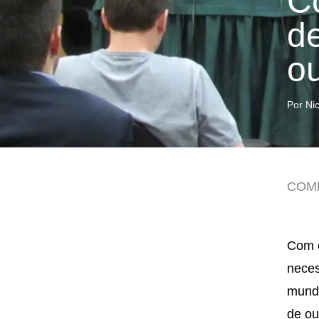
C
d
o
Por Ni
COM
Com o
neces
mundo
de ou