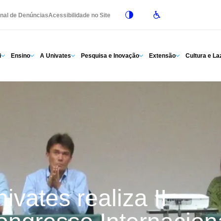
nal de Denúncias
Acessibilidade no Site
i
Ensino
A Univates
Pesquisa e Inovação
Extensão
Cultura e La
ivates realiza II