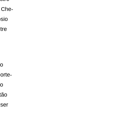
. Che-
osio
tre
to
orte-
do
tão
ser