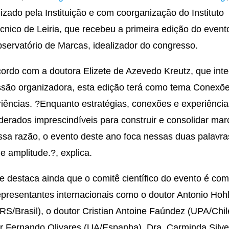
izado pela Instituição e com coorganização do Instituto
écnico de Leiria, que recebeu a primeira edição do event
servatório de Marcas, idealizador do congresso.
ordo com a doutora Elizete de Azevedo Kreutz, que inte
são organizadora, esta edição terá como tema Conexõ
iências. ?Enquanto estratégias, conexões e experiênci
derados imprescindíveis para construir e consolidar mar
ssa razão, o evento deste ano foca nessas duas palavra
e amplitude.?, explica.
te destaca ainda que o comitê científico do evento é co
epresentantes internacionais como o doutor Antonio Hohl
S/Brasil), o doutor Cristian Antoine Faúndez (UPA/Chil
r Fernando Olivares (UA/Espanha), Dra. Carminda Silve