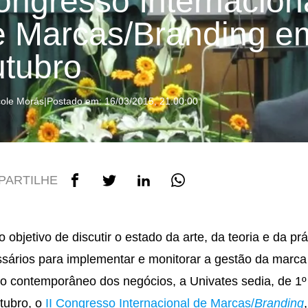
ongresso Internacion
e Marcas/Branding e
utubro
cole Morás
|
Postado em: 16/03/2015, 21:00:00
PARTILHE
 objetivo de discutir o estado da arte, da teoria e da prá
sários para implementar e monitorar a gestão da marca
 contemporâneo dos negócios, a Univates sedia, de 1º
tubro, o
II Congresso Internacional de Marcas/
Branding
,