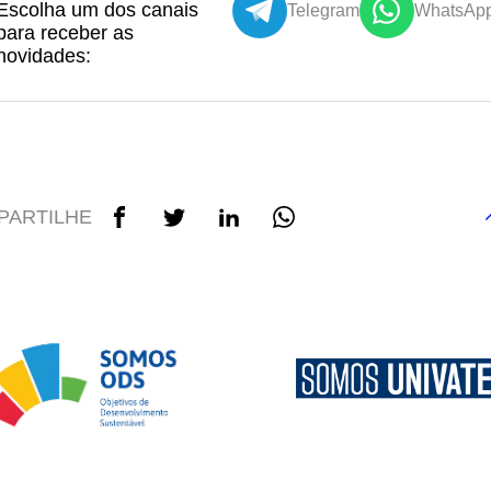
Escolha um dos canais
Telegram
WhatsAp
para receber as
novidades:
PARTILHE