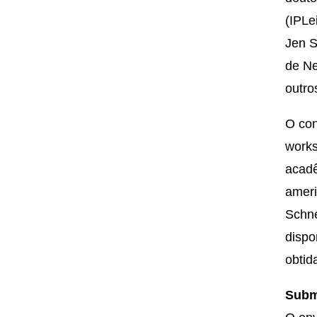
(IPLe
Jen S
de Ne
outro
O con
works
acadê
ameri
Schne
dispo
obtid
Subm