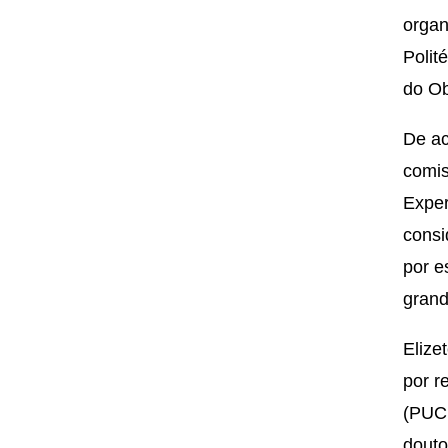
organ
Polit
do Ob
De ac
comis
Exper
consi
por e
grand
Elize
por r
(PUCR
douto