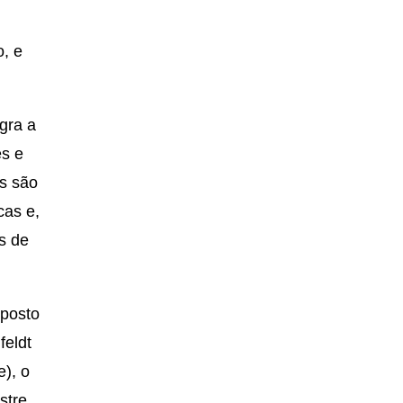
o, e
gra a
es e
as são
cas e,
s de
mposto
feldt
e), o
stre