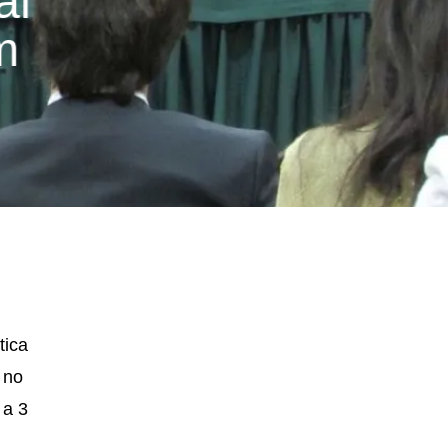
al
m
tica
 no
 a 3