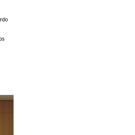
e
ordo
os