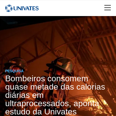
PESQUISA
Bombeiros consomem
quase metade das calorias
diárias em
ultraprocessados, aponta
estudo da Univates