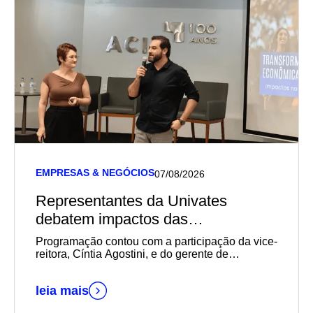
EMPRESAS & NEGÓCIOS
07/08/2026
Representantes da Univates
debatem impactos das
transformações sociais,
Programação contou com a participação da vice-
econômicas e geracionais na
reitora, Cíntia Agostini, e do gerente de
Marketing e Relacionamento com o Mercado da
empregabilidade durante reunião-
instituição, Daniel Wallerius
almoço da Acil
leia mais