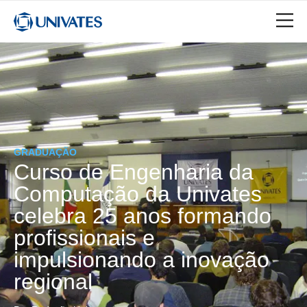
GRADUAÇÃO
Curso de Engenharia da
Computação da Univates
celebra 25 anos formando
profissionais e
impulsionando a inovação
regional