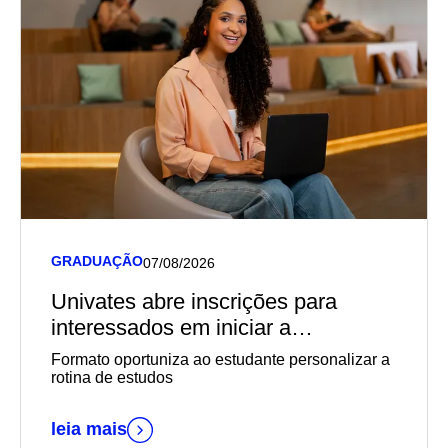
GRADUAÇÃO
07/08/2026
Univates abre inscrições para
interessados em iniciar a
graduação EaD em outubro
Formato oportuniza ao estudante personalizar a
rotina de estudos
leia mais