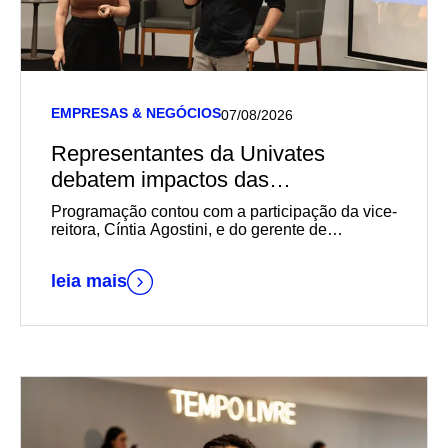
EMPRESAS & NEGÓCIOS
07/08/2026
Representantes da Univates
debatem impactos das
transformações sociais,
Programação contou com a participação da vice-
econômicas e geracionais na
reitora, Cíntia Agostini, e do gerente de
Marketing e Relacionamento com o Mercado da
empregabilidade durante reunião-
instituição, Daniel Wallerius
almoço da Acil
leia mais