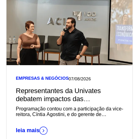
EMPRESAS & NEGÓCIOS
07/08/2026
Representantes da Univates
debatem impactos das
transformações sociais,
Programação contou com a participação da vice-
econômicas e geracionais na
reitora, Cíntia Agostini, e do gerente de
Marketing e Relacionamento com o Mercado da
empregabilidade durante reunião-
instituição, Daniel Wallerius
almoço da Acil
leia mais