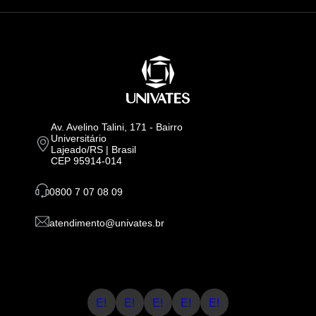
Av. Avelino Talini, 171 - Bairro
Universitário
Lajeado/RS | Brasil
CEP 95914-014
0800 7 07 08 09
atendimento@univates.br
E!
E!
E!
E!
E!