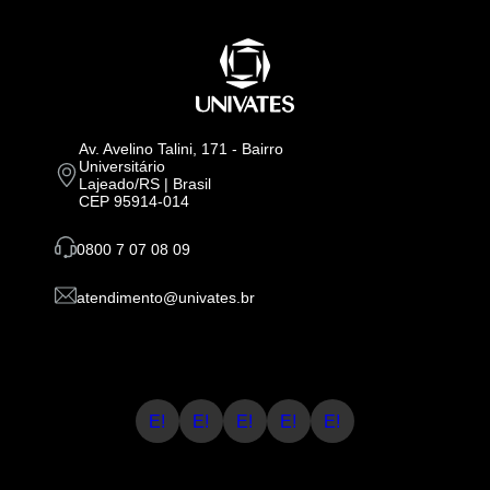
Av. Avelino Talini, 171 - Bairro
Universitário
Lajeado/RS | Brasil
CEP 95914-014
0800 7 07 08 09
atendimento@univates.br
E!
E!
E!
E!
E!