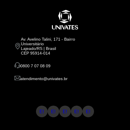
Av. Avelino Talini, 171 - Bairro
Universitário
Lajeado/RS | Brasil
CEP 95914-014
0800 7 07 08 09
atendimento@univates.br
E!
E!
E!
E!
E!