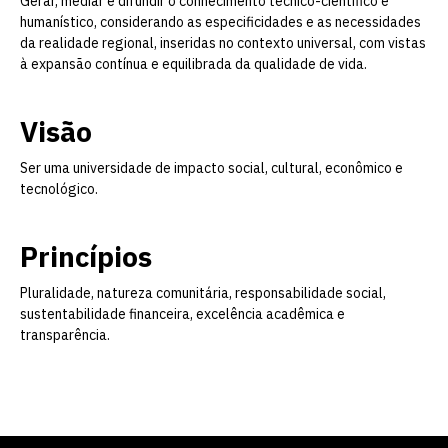
Gerar, mediar e difundir o conhecimento técnico-científico e
humanístico, considerando as especificidades e as necessidades
da realidade regional, inseridas no contexto universal, com vistas
à expansão contínua e equilibrada da qualidade de vida.
Visão
Ser uma universidade de impacto social, cultural, econômico e
tecnológico.
Princípios
Pluralidade, natureza comunitária, responsabilidade social,
Escolha a vaga que você
sustentabilidade financeira, excelência acadêmica e
transparência.
quer concorrer:
vagas para início de curso