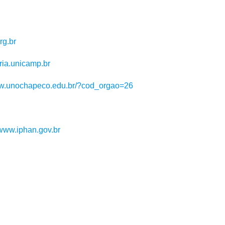
rg.br
ria.unicamp.br
ww.unochapeco.edu.br/?cod_orgao=26
/www.iphan.gov.br