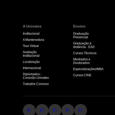
A Univates
Ensino
Institucional
Graduação
Presencial
A Mantenedora
Graduação à
Tour Virtual
distância - EAD
Avaliação
Cursos Técnicos
Institucional
Mestrados e
Localização
Doutorados
Internacional
Especializações/MBA
Diplomados -
Cursos CRIE
Conexão Univates
Trabalhe Conosco
E!
E!
E!
E!
E!