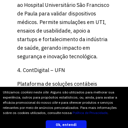
ao Hospital Universitário São Francisco
de Paula para validar dispositivos
médicos. Permite simulações em UTI,
ensaios de usabilidade, apoio a
startups e fortalecimento da indústria
de saúde, gerando impacto em
segurança e inovação tecnológica.
4. ContDigital – UFN
Plataforma de soluções contábeis
digitais criada por egressos da UFN.
Utilizamos
cookies
neste
site
. Alguns são utilizados para melhorar sua
experiência, outros para propósitos estatísticos, ou, ainda, para avaliar a
Democratiza o acesso a serviços
eficácia promocional do nosso
site
e para oferecer produtos e serviços
relevantes por meio de anúncios personalizados. Para mais informações
contábeis, reduz a informalidade,
sobre os cookies utilizados, consulte nossa
Política de Privacidade
.
promove a formalização de pequenos
Ok, entendi
inscreva-se
negócios e valoriza a aplicação prática