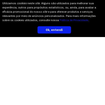
Utilizamos
cookies
neste
site
. Alguns são utilizados para melhorar sua
experiência, outros para propósitos estatísticos, ou, ainda, para avaliar a
eficácia promocional do nosso
site
e para oferecer produtos e serviços
relevantes por meio de anúncios personalizados. Para mais informações
sobre os cookies utilizados, consulte nossa
Política de Privacidade
.
Ok, entendi
inscreva-se
EXTENSÃO
03/12/2025
Divulgado o resultado oficial da
Olimpíada Matemática da
Univates
A cerimônia de premiação será no dia 16 de