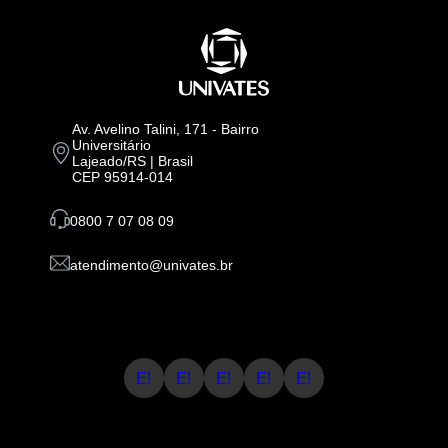
Av. Avelino Talini, 171 - Bairro
Universitário
Lajeado/RS | Brasil
CEP 95914-014
0800 7 07 08 09
atendimento@univates.br
E!
E!
E!
E!
E!