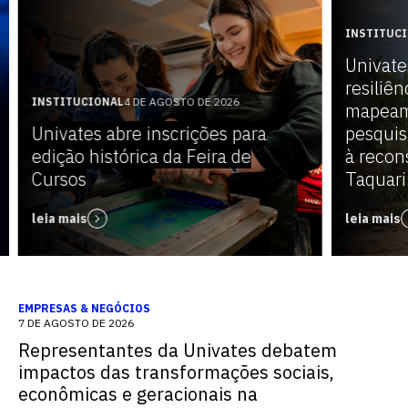
INSTITUC
Univate
resiliên
INSTITUCIONAL
4 DE AGOSTO DE 2026
mapeam
Univates abre inscrições para
pesquis
edição histórica da Feira de
à recon
Cursos
Taquari
leia mais
leia mais
EMPRESAS & NEGÓCIOS
7 DE AGOSTO DE 2026
Representantes da Univates debatem
impactos das transformações sociais,
econômicas e geracionais na