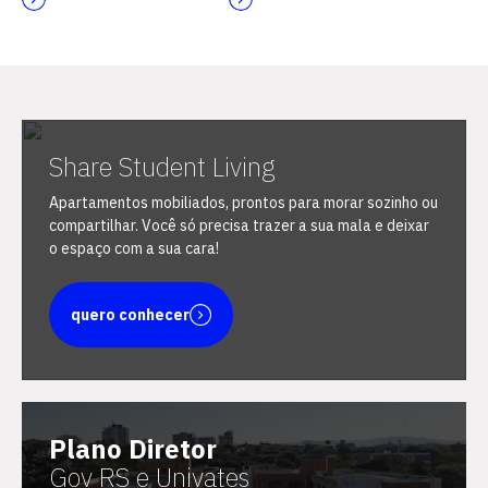
Escolha a vaga que você
Share Student Living
quer concorrer:
Apartamentos mobiliados, prontos para morar sozinho ou
compartilhar. Você só precisa trazer a sua mala e deixar
o espaço com a sua cara!
vagas para início de curso
quero conhecer
vagas a partir do 2º ano de curso
Plano Diretor
Gov RS e Univates