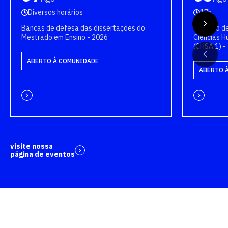
Diversos horários
17h
Bancas de defesa das dissertações do
Colação de
Mestrado em Ensino - 2026
Ciências H
(CHSA 1) -
ABERTO À COMUNIDADE
ABERTO 
visite nossa
página de eventos