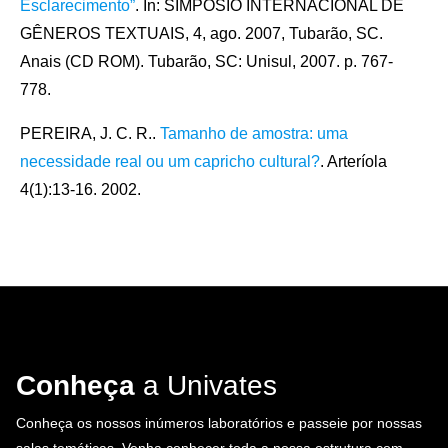
Esclarecimento”
. In: SIMPÓSIO INTERNACIONAL DE
GÊNEROS TEXTUAIS, 4, ago. 2007, Tubarão, SC.
Anais (CD ROM). Tubarão, SC: Unisul, 2007. p. 767-
778.
PEREIRA, J. C. R..
Tamanho de amostra: uma
necessidade real ou um capricho cultural?
. Arteríola
4(1):13-16. 2002.
Conheça
a Univates
Conheça os nossos inúmeros laboratórios e passeie por nossas