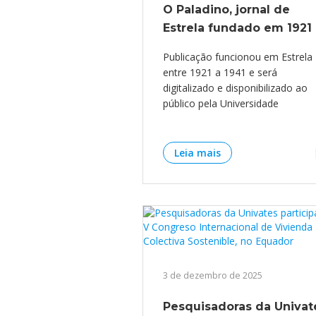
O Paladino, jornal de
Residências 
Trabalhe Con
Orquestra Gus
Univates
Estrela fundado em 1921
Publicação funcionou em Estrela
entre 1921 a 1941 e será
digitalizado e disponibilizado ao
público pela Universidade
Leia mais
3 de dezembro de 2025
Pesquisadoras da Univat