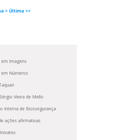
ma >
Última >>
s em Imagens
s em Números
Taquari
Sérgio Vieira de Mello
o Interna de Biossegurança
 de ações afirmativas
nivates