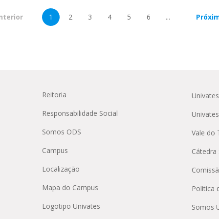
nterior
1
2
3
4
5
6
...
Próxi
Reitoria
Univate
Responsabilidade Social
Univate
Somos ODS
Vale do 
Campus
Cátedra 
Localização
Comissã
Mapa do Campus
Política
Logotipo Univates
Somos U