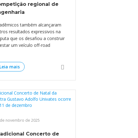
ompetição regional de
ngenharia
adêmicos também alcançaram
tros resultados expressivos na
sputa que os desafiou a construir
testar um veículo off-road
Leia mais
 de novembro de 2025
adicional Concerto de