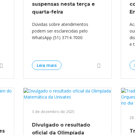
suspensas nesta terça e
c
Médicas
osco
tavo Adolfo
quarta-feira
E
Dúvidas sobre atendimentos
Ac
podem ser esclarecidas pelo
ou
WhatsApp (51) 3714-7000
di
e 
Leia mais
3 de dezembro de 2025
28
Divulgado o resultado
es
Tr
oficial da Olimpíada