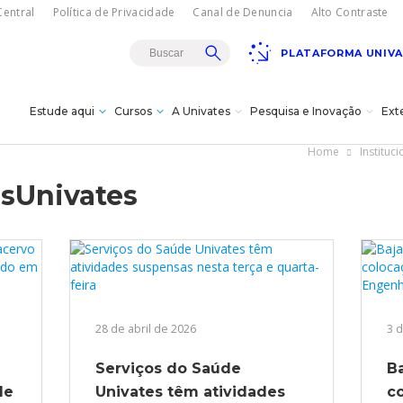
entral
Política de Privacidade
Canal de Denuncia
Alto Contraste
PLATAFORMA UNIV
Estude aqui
Cursos
A Univates
Pesquisa e Inovação
Ext
Home
Instituci
Teatro Univates
sUnivates
gresso
sencial
rojetos de
es
istância - EAD
a
s
s à
s e bolsas
vação
dagógica
vates?
Doutorados
itucional
cnológica da
úde
ovates
s
ões/MBA
Carreiras
18/08
28 de abril de 2026
3 
Gala Concert com
turais
Oksana Bondareva e
Serviços do Saúde
B
Institucional
Cursos Crie
Pesquisa
The Moscow Ballet em
omas
cê -
de
Univates têm atividades
c
Lajeado