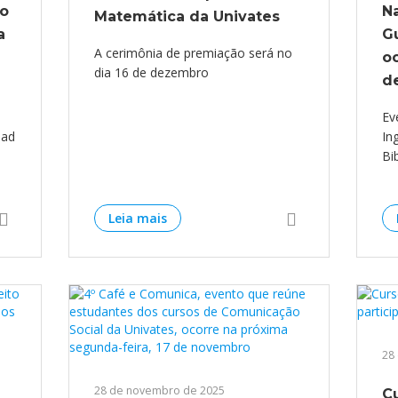
so
Na
Matemática da Univates
a
G
A cerimônia de premiação será no
oc
dia 16 de dezembro
d
Ev
dad
In
Bi
Leia mais
28
28 de novembro de 2025
C