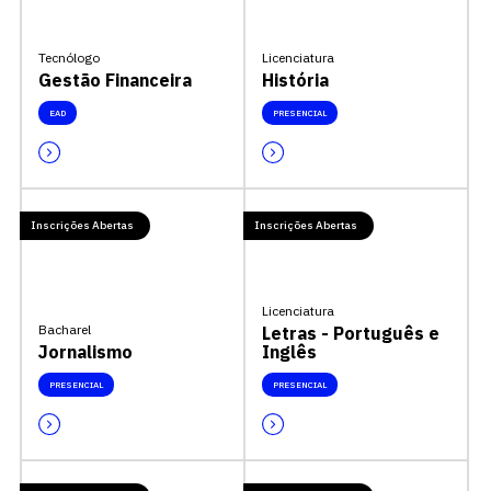
Tecnólogo
Licenciatura
Gestão Financeira
História
EAD
PRESENCIAL
Escolha a vaga que você
Inscrições Abertas
Inscrições Abertas
quer concorrer:
Licenciatura
Bacharel
Letras - Português e
Jornalismo
Inglês
vagas para início de curso
PRESENCIAL
PRESENCIAL
vagas a partir do 2º ano de curso