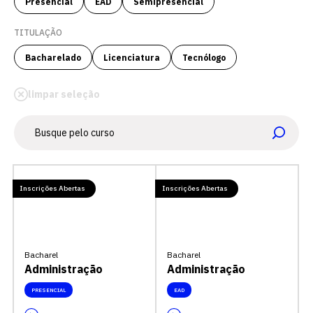
Presencial
EAD
Semipresencial
TITULAÇÃO
Bacharelado
Licenciatura
Tecnólogo
limpar seleção
Inscrições Abertas
Inscrições Abertas
Bacharel
Bacharel
Administração
Administração
PRESENCIAL
EAD