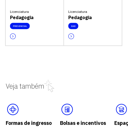
Licenciatura
Licenciatura
Pedagogia
Pedagogia
PRESENCIAL
EAD
Veja também
Formas de ingresso
Bolsas e incentivos
Espa