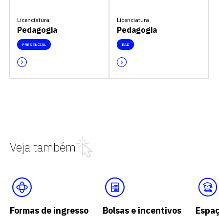
Licenciatura
Licenciatura
Pedagogia
Pedagogia
PRESENCIAL
EAD
Veja também
Formas de ingresso
Bolsas e incentivos
Espa