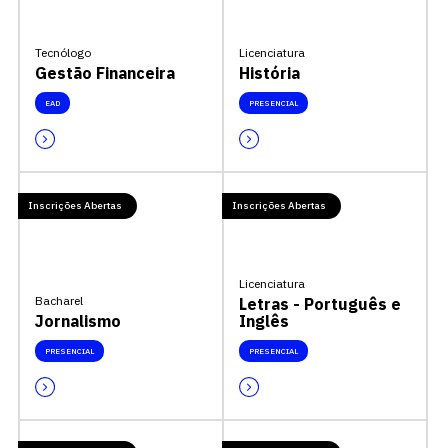
Tecnólogo
Licenciatura
Gestão Financeira
História
EAD
PRESENCIAL
Escolha a vaga que você
Inscrições Abertas
Inscrições Abertas
quer concorrer:
Licenciatura
Bacharel
Letras - Português e
Jornalismo
Inglês
vagas para início de curso
PRESENCIAL
PRESENCIAL
vagas a partir do 2º ano de curso