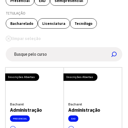
Presencial
EAD
Semipresencial
TITULAÇÃO
Bacharelado
Licenciatura
Tecnólogo
limpar seleção
Inscrições Abertas
Inscrições Abertas
Bacharel
Bacharel
Administração
Administração
PRESENCIAL
EAD